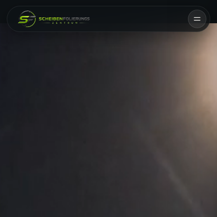
Scheibenfolierung
Chromleisten
Lackschutz
Tönung & UV-Schutz
Folierung &
Paint
Veredelung
Protection
Film