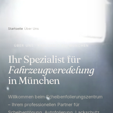
Startseite
›
Über Uns
ÜBER UNS · KARLSFELD BEI MÜNCHEN
Ihr Spezialist für
Fahrzeugveredelung
in München
Willkommen beim Scheibenfolierungszentrum
– Ihrem professionellen Partner für
Scheibentönung, Autofolierung, Lackschutz